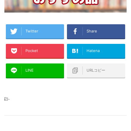
Twitter
Share
Pocket
Hatena
LINE
URLコピー
-