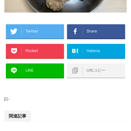
Twitter
Share
Pocket
Hatena
LINE
URLコピー
-
関連記事