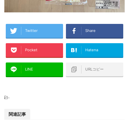
Twitter
Share
Pocket
Hatena
LINE
URLコピー
-
関連記事