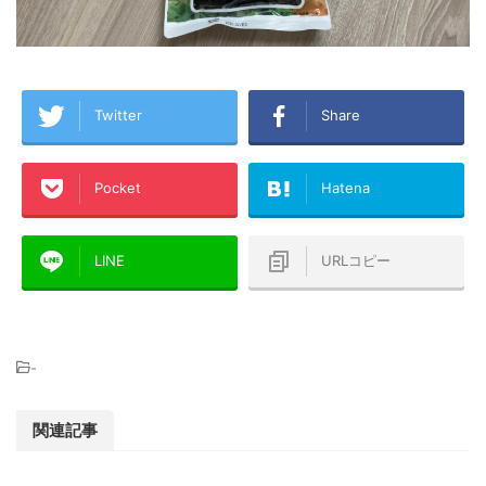
Twitter
Share
Pocket
Hatena
LINE
URLコピー
-
関連記事