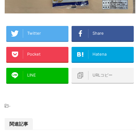
Twitter
Share
Pocket
Hatena
LINE
URLコピー
-
関連記事