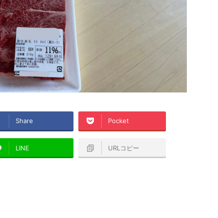
Share
Pocket
LINE
URLコピー