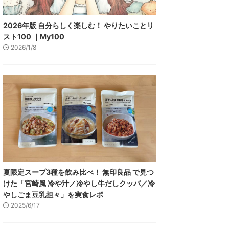
2026年版 自分らしく楽しむ！ やりたいことリ
スト100 ｜My100
2026/1/8
夏限定スープ3種を飲み比べ！ 無印良品 で見つ
けた「宮崎風 冷や汁／冷やし牛だしクッパ／冷
やしごま豆乳担々」を実食レポ
2025/6/17