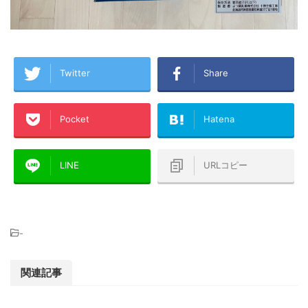
Twitter
Share
Pocket
Hatena
LINE
URLコピー
-
関連記事