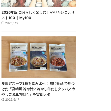
2026年版 自分らしく楽しむ！ やりたいことリ
スト100 ｜My100
2026/1/8
夏限定スープ3種を飲み比べ！ 無印良品 で見つ
けた「宮崎風 冷や汁／冷やし牛だしクッパ／冷
やしごま豆乳担々」を実食レポ
2025/6/17