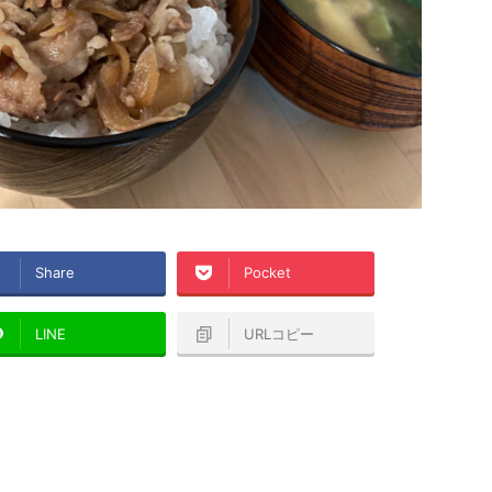
Share
Pocket
LINE
URLコピー