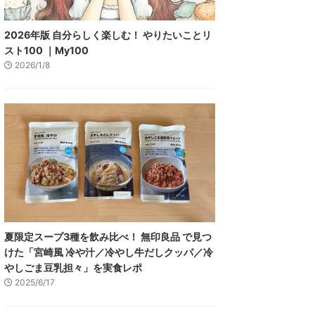
2026年版 自分らしく楽しむ！ やりたいことリ
スト100 ｜My100
2026/1/8
夏限定スープ3種を飲み比べ！ 無印良品 で見つ
けた「宮崎風 冷や汁／冷やし牛だしクッパ／冷
やしごま豆乳担々」を実食レポ
2025/6/17