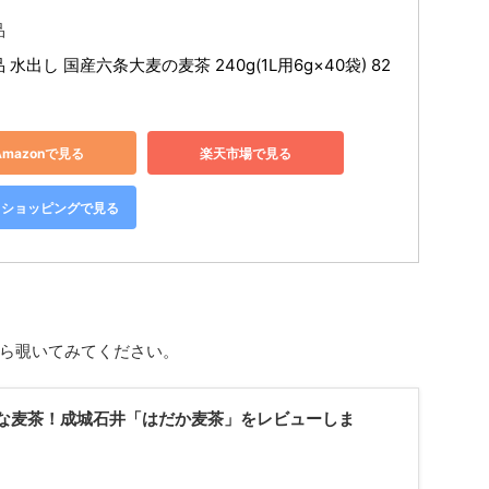
品
 水出し 国産六条大麦の麦茶 240g(1L用6g×40袋) 82
Amazonで見る
楽天市場で見る
oo!ショッピングで見る
ら覗いてみてください。
な麦茶！成城石井「はだか麦茶」をレビューしま