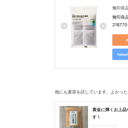
無印良
無印良品
218770
Yah
他にも麦茶を試しています。よかった
黄金に輝くお上品
す！