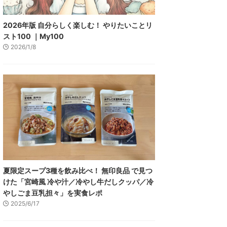
2026年版 自分らしく楽しむ！ やりたいことリ
スト100 ｜My100
2026/1/8
夏限定スープ3種を飲み比べ！ 無印良品 で見つ
けた「宮崎風 冷や汁／冷やし牛だしクッパ／冷
やしごま豆乳担々」を実食レポ
2025/6/17