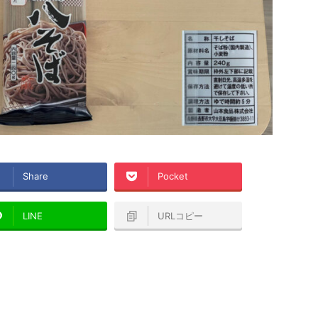
Share
Pocket
LINE
URLコピー