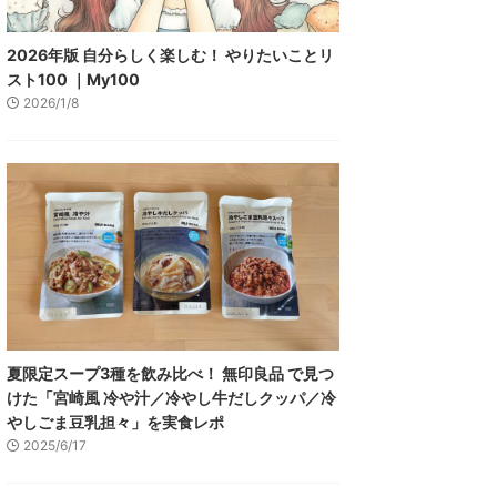
2026年版 自分らしく楽しむ！ やりたいことリ
スト100 ｜My100
2026/1/8
夏限定スープ3種を飲み比べ！ 無印良品 で見つ
けた「宮崎風 冷や汁／冷やし牛だしクッパ／冷
やしごま豆乳担々」を実食レポ
2025/6/17