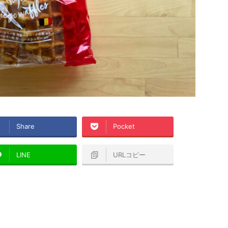
Share
Pocket
LINE
URLコピー