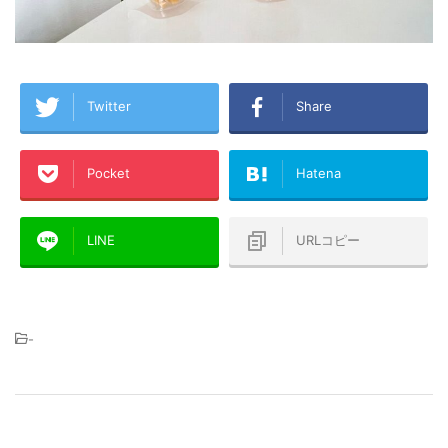
Twitter
Share
Pocket
Hatena
LINE
URLコピー
-